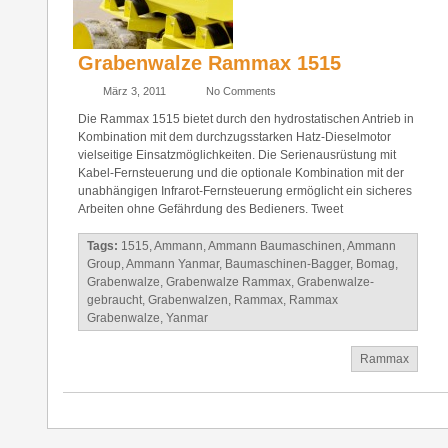
Grabenwalze Rammax 1515
März 3, 2011
No Comments
Die Rammax 1515 bietet durch den hydrostatischen Antrieb in
Kombination mit dem durchzugsstarken Hatz-Dieselmotor
vielseitige Einsatzmöglichkeiten. Die Serienausrüstung mit
Kabel-Fernsteuerung und die optionale Kombination mit der
unabhängigen Infrarot-Fernsteuerung ermöglicht ein sicheres
Arbeiten ohne Gefährdung des Bedieners. Tweet
Tags:
1515
,
Ammann
,
Ammann Baumaschinen
,
Ammann
Group
,
Ammann Yanmar
,
Baumaschinen-Bagger
,
Bomag
,
Grabenwalze
,
Grabenwalze Rammax
,
Grabenwalze-
gebraucht
,
Grabenwalzen
,
Rammax
,
Rammax
Grabenwalze
,
Yanmar
Rammax