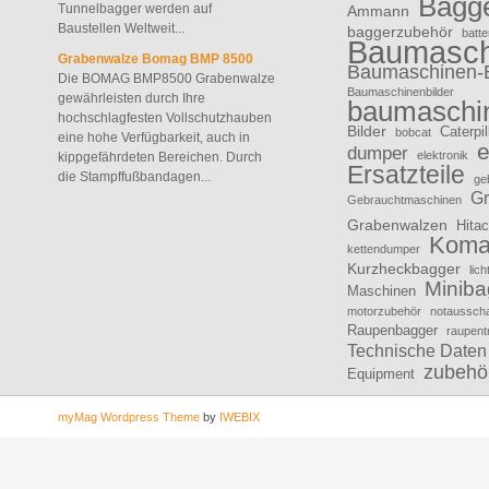
Bagg
Tunnelbagger werden auf
Ammann
Baustellen Weltweit...
baggerzubehör
batte
Baumasch
Grabenwalze Bomag BMP 8500
Baumaschinen-
Die BOMAG BMP8500 Grabenwalze
Baumaschinenbilder
gewährleisten durch Ihre
baumaschin
hochschlagfesten Vollschutzhauben
Bilder
Caterpil
bobcat
eine hohe Verfügbarkeit, auch in
e
dumper
elektronik
kippgefährdeten Bereichen. Durch
Ersatzteile
die Stampffußbandagen...
ge
Gr
Gebrauchtmaschinen
Grabenwalzen
Hitac
Koma
kettendumper
Kurzheckbagger
lic
Miniba
Maschinen
motorzubehör
notausscha
Raupenbagger
raupent
Technische Daten
zubehö
Equipment
myMag Wordpress Theme
by
IWEBIX