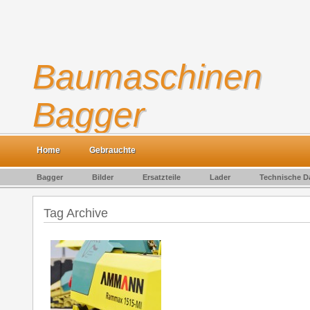
Baumaschinen
Bagger
Gebrauchte Baumaschinen kaufen und verkaufen
Home
Gebrauchte
Bagger
Bilder
Ersatzteile
Lader
Technische D
Tag Archive