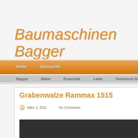
Baumaschinen
Bagger
Gebrauchte Baumaschinen kaufen und verkaufen
Home
Gebrauchte
Bagger
Bilder
Ersatzteile
Lader
Technische D
Grabenwalze Rammax 1515
März 3, 2011
No Comments