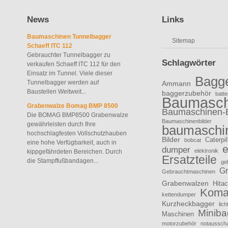
News
Links
Baumaschinen Tunnelbagger
Sitemap
Schaeff ITC 112
Gebrauchter Tunnelbagger zu
Schlagwörter
verkaufen Schaeff ITC 112 für den
Einsatz im Tunnel. Viele dieser
Bagg
Tunnelbagger werden auf
Ammann
Baustellen Weltweit...
baggerzubehör
batte
Baumasch
Grabenwalze Bomag BMP 8500
Baumaschinen-
Die BOMAG BMP8500 Grabenwalze
Baumaschinenbilder
gewährleisten durch Ihre
baumaschin
hochschlagfesten Vollschutzhauben
Bilder
Caterpil
bobcat
eine hohe Verfügbarkeit, auch in
e
dumper
elektronik
kippgefährdeten Bereichen. Durch
Ersatzteile
die Stampffußbandagen...
ge
Gr
Gebrauchtmaschinen
Grabenwalzen
Hitac
Koma
kettendumper
Kurzheckbagger
lic
Miniba
Maschinen
motorzubehör
notausscha