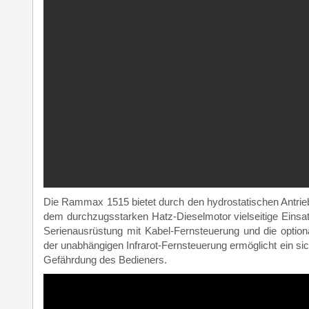
Die Rammax 1515 bietet durch den hydrostatischen Antrieb
dem durchzugsstarken Hatz-Dieselmotor vielseitige Einsat
Serienausrüstung mit Kabel-Fernsteuerung und die option
der unabhängigen Infrarot-Fernsteuerung ermöglicht ein si
Gefährdung des Bedieners.