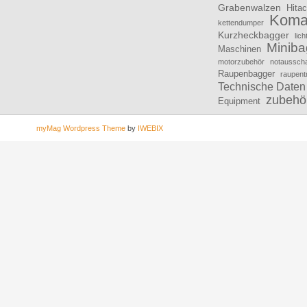
Grabenwalzen
Hitac
Koma
kettendumper
Kurzheckbagger
lic
Miniba
Maschinen
motorzubehör
notausscha
Raupenbagger
raupent
Technische Daten
zubehö
Equipment
myMag Wordpress Theme
by
IWEBIX