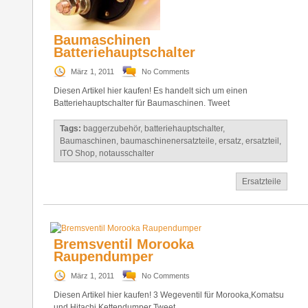
Baumaschinen
Batteriehauptschalter
März 1, 2011
No Comments
Diesen Artikel hier kaufen! Es handelt sich um einen
Batteriehauptschalter für Baumaschinen. Tweet
Tags:
baggerzubehör
,
batteriehauptschalter
,
Baumaschinen
,
baumaschinenersatzteile
,
ersatz
,
ersatzteil
,
ITO Shop
,
notausschalter
Ersatzteile
Bremsventil Morooka
Raupendumper
März 1, 2011
No Comments
Diesen Artikel hier kaufen! 3 Wegeventil für Morooka,Komatsu
und Hitachi Kettendumper Tweet