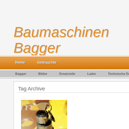
Baumaschinen
Bagger
Gebrauchte Baumaschinen kaufen und verkaufen
Home
Gebrauchte
Bagger
Bilder
Ersatzteile
Lader
Technische D
Tag Archive