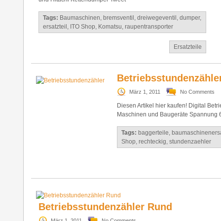
Tags:
Baumaschinen
,
bremsventil
,
dreiwegeventil
,
dumper
,
ersatzteil
,
ITO Shop
,
Komatsu
,
raupentransporter
Ersatzteile
Betriebsstundenzähle
März 1, 2011
No Comments
Diesen Artikel hier kaufen! Digital Bet
Maschinen und Baugeräte Spannung 
Tags:
baggerteile
,
baumaschinenersa
Shop
,
rechteckig
,
stundenzaehler
Betriebsstundenzähler Rund
März 1, 2011
No Comments