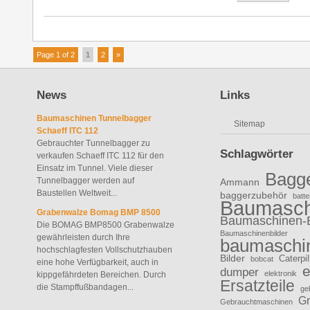
Page 1 of 2
1
2
»
News
Links
Baumaschinen Tunnelbagger
Sitemap
Schaeff ITC 112
Gebrauchter Tunnelbagger zu
Schlagwörter
verkaufen Schaeff ITC 112 für den
Einsatz im Tunnel. Viele dieser
Bagg
Tunnelbagger werden auf
Ammann
Baustellen Weltweit...
baggerzubehör
batte
Baumasch
Grabenwalze Bomag BMP 8500
Baumaschinen-
Die BOMAG BMP8500 Grabenwalze
Baumaschinenbilder
gewährleisten durch Ihre
baumaschin
hochschlagfesten Vollschutzhauben
Bilder
Caterpil
bobcat
eine hohe Verfügbarkeit, auch in
e
dumper
elektronik
kippgefährdeten Bereichen. Durch
Ersatzteile
die Stampffußbandagen...
ge
Gr
Gebrauchtmaschinen