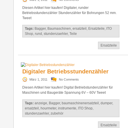
Diesen Artikel hier kaufen! Digitaler, runder
Betriebsstundenzähler Stundenzähler für Bohrungen 52 mm.
Tweet
Tags:
Bagger
,
Baumaschinen
,
ersatzteil
,
Ersatzteile
,
ITO
Shop
,
rund
,
stundenzaehler
,
Teile
Ersatzteile
Digitaler Betriebsstundenzähler
März 1, 2011
No Comments
Diesen Artikel hier kaufen! Digital Betriebstundenzähler für
Maschinen und Baugeräte Spannung 6V – 60V Tweet
Tags:
anzeige
,
Bagger
,
baumaschinenersatzteil
,
dumper
,
ersatzteil
,
hourmeter
,
instrumente
,
ITO Shop
,
stundenzaehler
,
zubehör
Ersatzteile