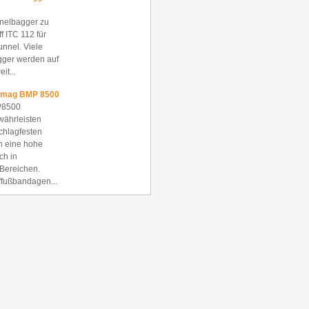
nelbagger zu
f ITC 112 für
unnel. Viele
gger werden auf
it...
omag BMP 8500
P8500
ährleisten
chlagfesten
n eine hohe
ch in
Bereichen.
ffußbandagen...