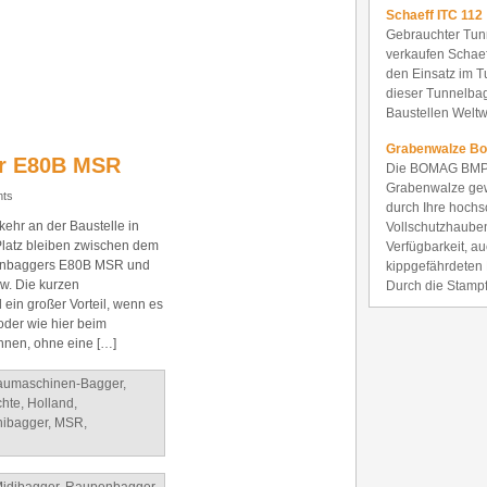
Schaeff ITC 112
Gebrauchter Tun
verkaufen Schaef
den Einsatz im T
dieser Tunnelba
Baustellen Weltwe
Grabenwalze B
er E80B MSR
Die BOMAG BM
Grabenwalze gew
ts
durch Ihre hochs
ehr an der Baustelle in
Vollschutzhaube
latz bleiben zwischen dem
Verfügbarkeit, au
enbaggers E80B MSR und
kippgefährdeten 
w. Die kurzen
Durch die Stamp
ein großer Vorteil, wenn es
oder wie hier beim
önnen, ohne eine […]
aumaschinen-Bagger
,
hte
,
Holland
,
nibagger
,
MSR
,