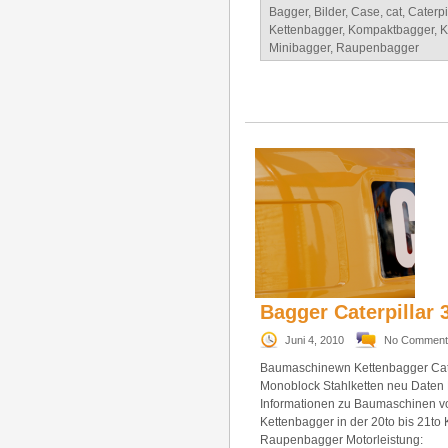
Bagger
,
Bilder
,
Case
,
cat
,
Caterpi
Kettenbagger
,
Kompaktbagger
,
K
Minibagger
,
Raupenbagger
Bagger Caterpillar 
Juni 4, 2010
No Comment
Baumaschinewn Kettenbagger Cate
Monoblock Stahlketten neu Daten 
Informationen zu Baumaschinen vo
Kettenbagger in der 20to bis 2
Raupenbagger Motorleistung: