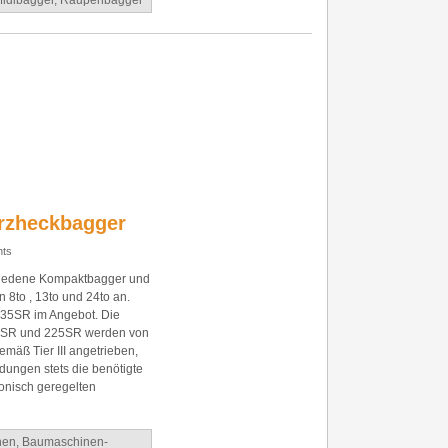
idibagger
,
Raupenbagger
rzheckbagger
ts
hiedene Kompaktbagger und
 8to , 13to und 24to an.
35SR im Angebot. Die
SR und 225SR werden von
mäß Tier III angetrieben,
dungen stets die benötigte
ronisch geregelten
nen
,
Baumaschinen-