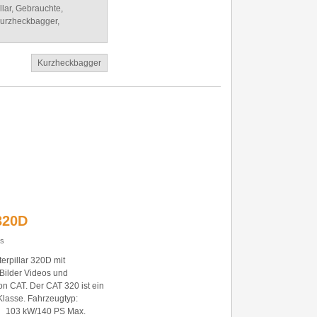
llar
,
Gebrauchte
,
urzheckbagger
,
Kurzheckbagger
320D
s
rpillar 320D mit
Bilder Videos und
n CAT. Der CAT 320 ist ein
1to Klasse. Fahrzeugtyp:
 103 kW/140 PS Max.