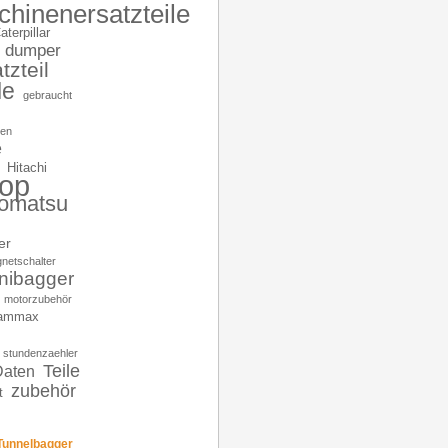
hinenersatzteile
aterpillar
dumper
tzteil
le
gebraucht
nen
e
Hitachi
op
omatsu
er
netschalter
nibagger
motorzubehör
ammax
stundenzaehler
Teile
Daten
zubehör
t
unnelbagger