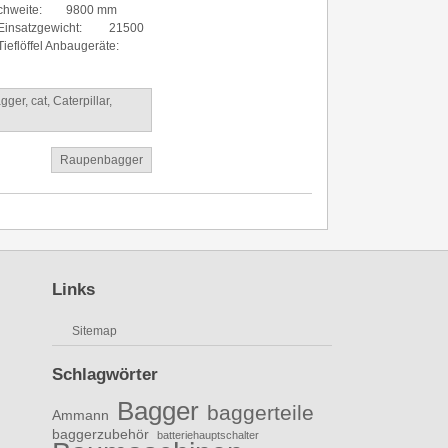
ichweite: 9800 mm
 Einsatzgewicht: 21500
ieflöffel Anbaugeräte:
gger
,
cat
,
Caterpillar
,
Raupenbagger
Links
Sitemap
Schlagwörter
Bagger
baggerteile
Ammann
baggerzubehör
batteriehauptschalter