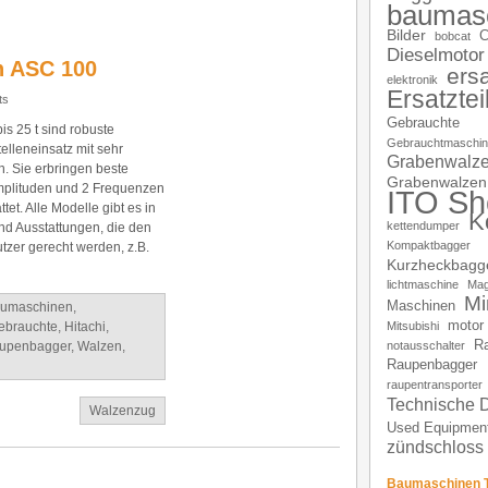
baumasc
Bilder
C
bobcat
Dieselmotor
 ASC 100
ersa
elektronik
Ersatztei
ts
Gebrauchte
s 25 t sind robuste
Gebrauchtmaschi
elleneinsatz mit sehr
Grabenwalz
. Sie erbringen beste
Grabenwalzen
Amplituden und 2 Frequenzen
ITO Sh
t. Alle Modelle gibt es in
K
kettendumper
nd Ausstattungen, die den
Kompaktbagger
tzer gerecht werden, z.B.
Kurzheckbagg
lichtmaschine
Mag
Mi
Maschinen
umaschinen
,
motor
ebrauchte
,
Hitachi
,
Mitsubishi
R
upenbagger
,
Walzen
,
notausschalter
Raupenbagger
raupentransporter
Technische 
Walzenzug
Used Equipmen
zündschloss
Baumaschinen T