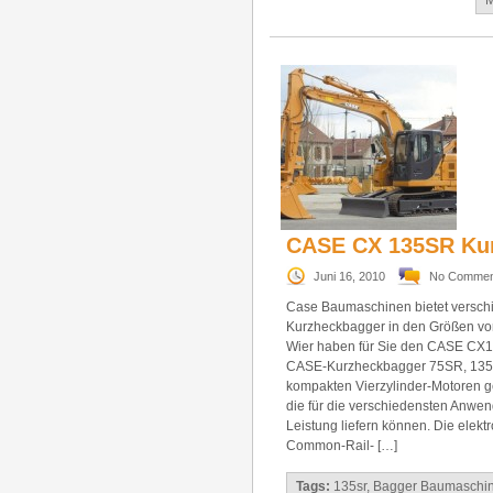
M
CASE CX 135SR Ku
Juni 16, 2010
No Commen
Case Baumaschinen bietet versc
Kurzheckbagger in den Größen von
Wier haben für Sie den CASE CX1
CASE-Kurzheckbagger 75SR, 135
kompakten Vierzylinder-Motoren ge
die für die verschiedensten Anwen
Leistung liefern können. Die elekt
Common-Rail- […]
Tags:
135sr
,
Bagger Baumaschi