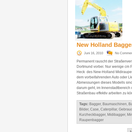
New Holland Bagg
Juni 16, 2010
No Commen
Permanent rauscht der Straßenverk
Dortmund vorbei. Nur wenige cm P
Heck des New-Holland Midiraup
dem vorbeifahrenden Auto oder Lk
Abmessungen dieses Modells sind 
darum geht, im Innenstadtbereich 
Straßenbau effektiv arbeiten zu k
Tags:
Bagger
,
Baumaschinen
,
B
Bilder
,
Case
,
Caterpillar
,
Gebrauc
Kurzheckbagger
,
Midibagger
,
Mi
Raupenbagger