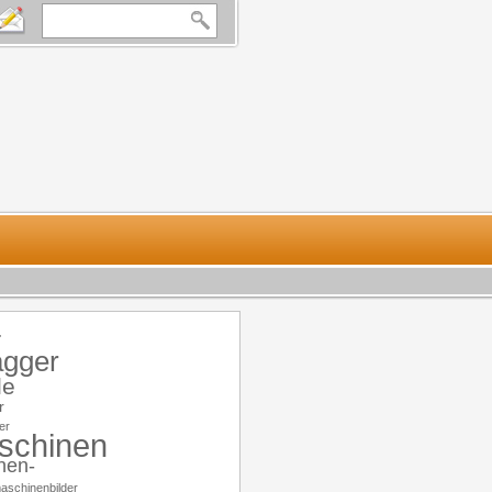
r
gger
le
r
er
schinen
nen-
aschinenbilder