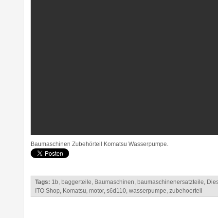
Baumaschinen Zubehörteil Komatsu Wasserpumpe.
Tags:
1b
,
baggerteile
,
Baumaschinen
,
baumaschinenersatzteile
,
Die
ITO Shop
,
Komatsu
,
motor
,
s6d110
,
wasserpumpe
,
zubehoerteil