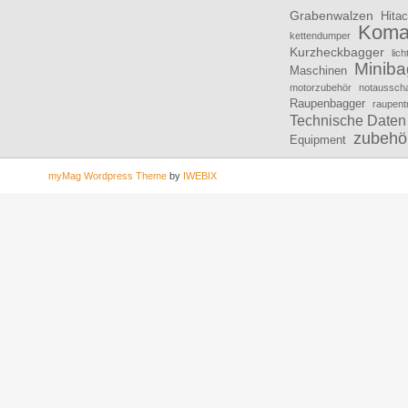
Grabenwalzen
Hitac
Koma
kettendumper
Kurzheckbagger
lic
Miniba
Maschinen
motorzubehör
notausscha
Raupenbagger
raupent
Technische Daten
zubehö
Equipment
myMag Wordpress Theme
by
IWEBIX