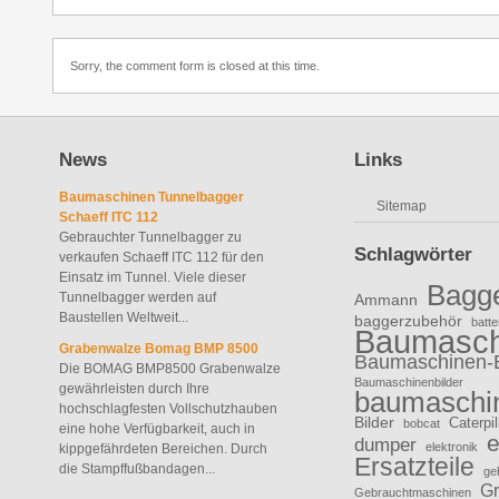
Sorry, the comment form is closed at this time.
News
Links
Baumaschinen Tunnelbagger
Sitemap
Schaeff ITC 112
Gebrauchter Tunnelbagger zu
Schlagwörter
verkaufen Schaeff ITC 112 für den
Einsatz im Tunnel. Viele dieser
Bagg
Tunnelbagger werden auf
Ammann
Baustellen Weltweit...
baggerzubehör
batte
Baumasch
Grabenwalze Bomag BMP 8500
Baumaschinen-
Die BOMAG BMP8500 Grabenwalze
Baumaschinenbilder
gewährleisten durch Ihre
baumaschin
hochschlagfesten Vollschutzhauben
Bilder
Caterpil
bobcat
eine hohe Verfügbarkeit, auch in
e
dumper
elektronik
kippgefährdeten Bereichen. Durch
Ersatzteile
die Stampffußbandagen...
ge
Gr
Gebrauchtmaschinen