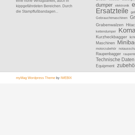
eine hohe Verfügbarkeit, auch in
e
dumper
elektronik
kippgefährdeten Bereichen. Durch
Ersatzteile
die Stampffußbandagen...
ge
Gr
Gebrauchtmaschinen
Grabenwalzen
Hitac
Koma
kettendumper
Kurzheckbagger
lic
Miniba
Maschinen
motorzubehör
notausscha
Raupenbagger
raupent
Technische Daten
zubehö
Equipment
myMag Wordpress Theme
by
IWEBIX