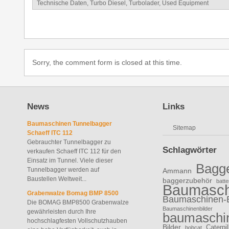
Technische Daten
,
Turbo Diesel
,
Turbolader
,
Used Equipment
Sorry, the comment form is closed at this time.
News
Links
Baumaschinen Tunnelbagger
Sitemap
Schaeff ITC 112
Gebrauchter Tunnelbagger zu
Schlagwörter
verkaufen Schaeff ITC 112 für den
Einsatz im Tunnel. Viele dieser
Bagg
Tunnelbagger werden auf
Ammann
Baustellen Weltweit...
baggerzubehör
batte
Baumasch
Grabenwalze Bomag BMP 8500
Baumaschinen-
Die BOMAG BMP8500 Grabenwalze
Baumaschinenbilder
gewährleisten durch Ihre
baumaschin
hochschlagfesten Vollschutzhauben
Bilder
Caterpil
bobcat