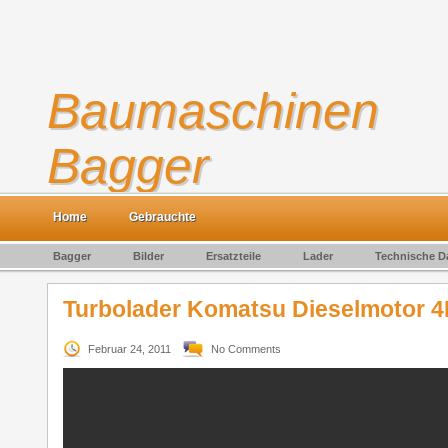
Baumaschinen
Bagger
Gebrauchte Baumaschinen kaufen und verkaufen
Home
Gebrauchte
Bagger
Bilder
Ersatzteile
Lader
Technische D
Turbolader Komatsu Dieselmotor 
Februar 24, 2011
No Comments