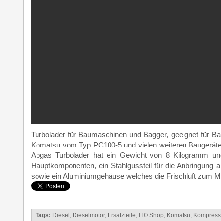
Turbolader für Baumaschinen und Bagger, geeignet für Bag
Komatsu vom Typ PC100-5 und vielen weiteren Baugeräten
Abgas Turbolader hat ein Gewicht von 8 Kilogramm un
Hauptkomponenten, ein Stahlgussteil für die Anbringung 
sowie ein Aluminiumgehäuse welches die Frischluft zum Mo
Tags:
Diesel
,
Dieselmotor
,
Ersatzteile
,
ITO Shop
,
Komatsu
,
Kompress