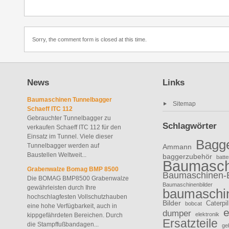
Sorry, the comment form is closed at this time.
News
Links
Baumaschinen Tunnelbagger
Sitemap
Schaeff ITC 112
Gebrauchter Tunnelbagger zu
Schlagwörter
verkaufen Schaeff ITC 112 für den
Einsatz im Tunnel. Viele dieser
Bagg
Tunnelbagger werden auf
Ammann
Baustellen Weltweit...
baggerzubehör
batte
Baumasch
Grabenwalze Bomag BMP 8500
Baumaschinen-
Die BOMAG BMP8500 Grabenwalze
Baumaschinenbilder
gewährleisten durch Ihre
baumaschin
hochschlagfesten Vollschutzhauben
Bilder
Caterpil
bobcat
eine hohe Verfügbarkeit, auch in
e
dumper
elektronik
kippgefährdeten Bereichen. Durch
Ersatzteile
die Stampffußbandagen...
ge