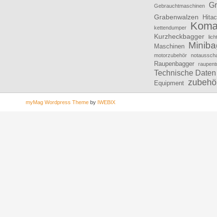
Gr
Gebrauchtmaschinen
Grabenwalzen
Hitac
Koma
kettendumper
Kurzheckbagger
lic
Miniba
Maschinen
motorzubehör
notausscha
Raupenbagger
raupent
Technische Daten
zubehö
Equipment
myMag Wordpress Theme
by
IWEBIX