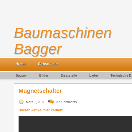
Baumaschinen
Bagger
Gebrauchte Baumaschinen kaufen und verkaufen
Home
Gebrauchte
Bagger
Bilder
Ersatzteile
Lader
Technische D
Magnetschalter
März 1, 2011
No Comments
Diesen Artikel hier kaufen!