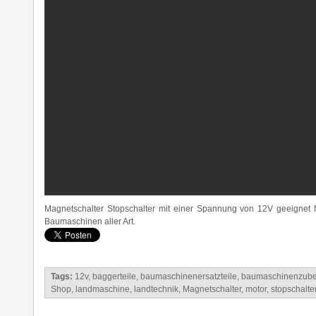
Magnetschalter Stopschalter mit einer Spannung von 12V geeignet
Baumaschinen aller Art.
Tags:
12v
,
baggerteile
,
baumaschinenersatzteile
,
baumaschinenzube
Shop
,
landmaschine
,
landtechnik
,
Magnetschalter
,
motor
,
stopschalte